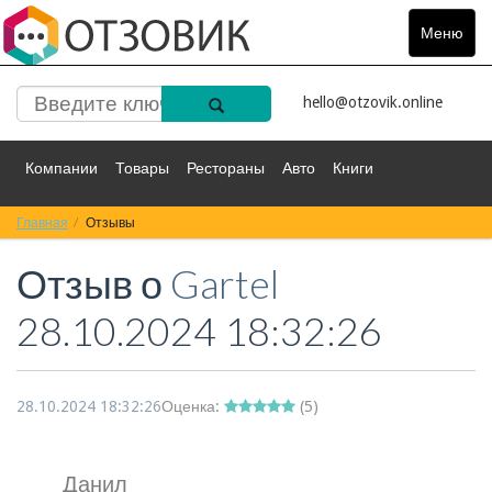
Меню
Toggle
navigat
hello@otzovik.online
Компании
Товары
Рестораны
Авто
Книги
Главная
Спорт
Отзывы
Фильмы
Деньги
Путешествия
Отзыв о
Gartel
Красота
Здоровье
Остальное
28.10.2024 18:32:26
28.10.2024 18:32:26
Оценка:
(
5
)
Данил