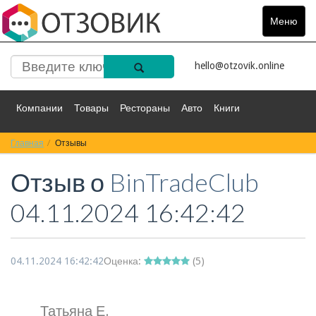
Меню
Toggle
navigat
hello@otzovik.online
Компании
Товары
Рестораны
Авто
Книги
Главная
Спорт
Отзывы
Фильмы
Деньги
Путешествия
Отзыв о
BinTradeClub
Красота
Здоровье
Остальное
04.11.2024 16:42:42
04.11.2024 16:42:42
Оценка:
(
5
)
Татьяна Е.