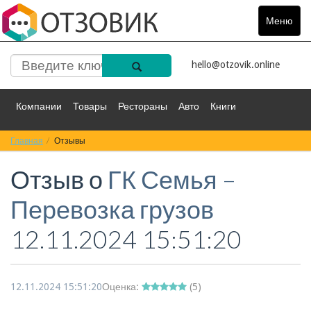
Меню
Toggle
navigat
hello@otzovik.online
Компании
Товары
Рестораны
Авто
Книги
Главная
Спорт
Отзывы
Фильмы
Деньги
Путешествия
Отзыв о
ГК Семья –
Красота
Здоровье
Остальное
Перевозка грузов
12.11.2024 15:51:20
12.11.2024 15:51:20
Оценка:
(
5
)