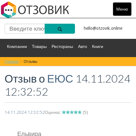
Меню
Toggle
navigat
hello@otzovik.online
Компании
Товары
Рестораны
Авто
Книги
Главная
Спорт
Отзывы
Фильмы
Деньги
Путешествия
Отзыв о
ЕЮС
14.11.2024
Красота
Здоровье
Остальное
12:32:52
14.11.2024 12:32:52
Оценка:
(
5
)
Ельвира