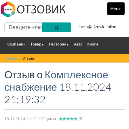
Меню
Toggle
navigat
hello@otzovik.online
Компании
Товары
Рестораны
Авто
Книги
Главная
Спорт
Отзывы
Фильмы
Деньги
Путешествия
Отзыв о
Комплексное
Красота
Здоровье
Остальное
снабжение
18.11.2024
21:19:32
18.11.2024 21:19:32
Оценка:
(
5
)