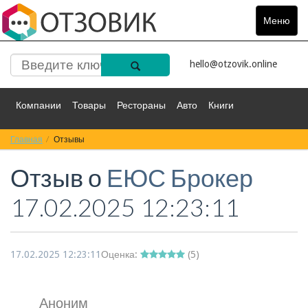
Меню
Toggle
navigat
hello@otzovik.online
Компании
Товары
Рестораны
Авто
Книги
Главная
Спорт
Отзывы
Фильмы
Деньги
Путешествия
Отзыв о
ЕЮС Брокер
Красота
Здоровье
Остальное
17.02.2025 12:23:11
17.02.2025 12:23:11
Оценка:
(
5
)
Аноним