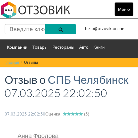
Меню
Toggle
navigat
hello@otzovik.online
Компании
Товары
Рестораны
Авто
Книги
Главная
Спорт
Отзывы
Фильмы
Деньги
Путешествия
Отзыв о
СПБ Челябинск
Красота
Здоровье
Остальное
07.03.2025 22:02:50
07.03.2025 22:02:50
Оценка:
(
5
)
Анна Фролова