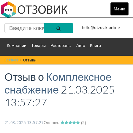
Меню
Toggle
navigat
hello@otzovik.online
Компании
Товары
Рестораны
Авто
Книги
Главная
Спорт
Отзывы
Фильмы
Деньги
Путешествия
Отзыв о
Комплексное
Красота
Здоровье
Остальное
снабжение
21.03.2025
13:57:27
21.03.2025 13:57:27
Оценка:
(
5
)