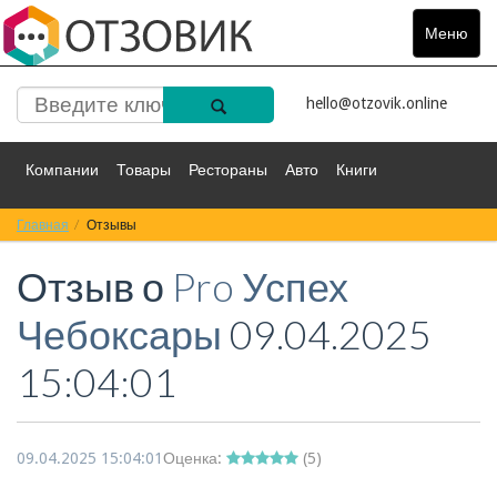
Меню
Toggle
navigat
hello@otzovik.online
Компании
Товары
Рестораны
Авто
Книги
Главная
Спорт
Отзывы
Фильмы
Деньги
Путешествия
Отзыв о
Pro Успех
Красота
Здоровье
Остальное
Чебоксары
09.04.2025
15:04:01
09.04.2025 15:04:01
Оценка:
(
5
)