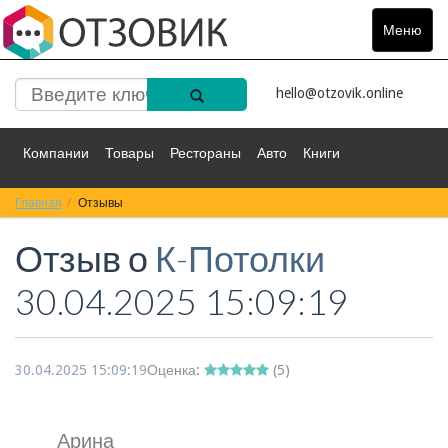
Меню
Toggle
navigat
hello@otzovik.online
Компании
Товары
Рестораны
Авто
Книги
Главная
Спорт
Отзывы
Фильмы
Деньги
Путешествия
Отзыв о
К-Потолки
Красота
Здоровье
Остальное
30.04.2025 15:09:19
30.04.2025 15:09:19
Оценка:
(
5
)
Арина