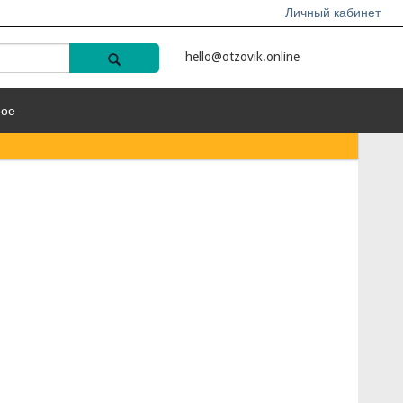
Личный кабинет
hello@otzovik.online
ное