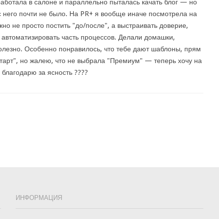
работала в салоне и параллельно пыталась качать блог — но
с него почти не было. На PR+ я вообще иначе посмотрела на
жно не просто постить "до/после", а выстраивать доверие,
с, автоматизировать часть процессов. Делали домашки,
олезно. Особенно понравилось, что тебе дают шаблоны, прям
Старт", но жалею, что не выбрала "Премиум" — теперь хочу на
 благодарю за ясность ????
ИНФОРМАЦИЯ