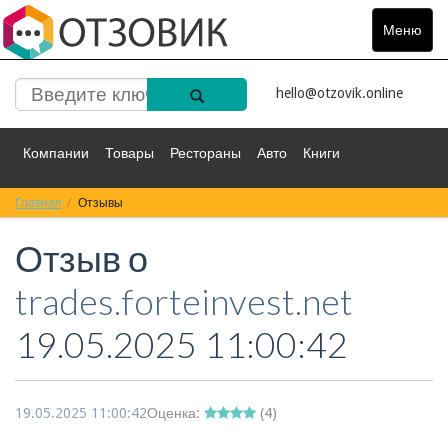
Меню
Toggle
navigat
hello@otzovik.online
Компании
Товары
Рестораны
Авто
Книги
Главная
Спорт
Отзывы
Фильмы
Деньги
Путешествия
Отзыв о
Красота
Здоровье
Остальное
trades.forteinvest.net
19.05.2025 11:00:42
19.05.2025 11:00:42
Оценка:
(
4
)