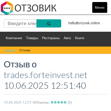
Меню
Toggle
navigat
hello@otzovik.online
Компании
Товары
Рестораны
Авто
Книги
Главная
Спорт
Отзывы
Фильмы
Деньги
Путешествия
Отзыв о
Красота
Здоровье
Остальное
trades.forteinvest.net
10.06.2025 12:51:40
10.06.2025 12:51:40
Оценка:
(
5
)