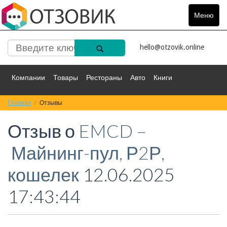
Меню
Toggle
navigat
hello@otzovik.online
Компании
Товары
Рестораны
Авто
Книги
Главная
Спорт
Отзывы
Фильмы
Деньги
Путешествия
Отзыв о
EMCD –
Красота
Здоровье
Остальное
Майнинг-пул, Р2Р,
кошелек
12.06.2025
17:43:44