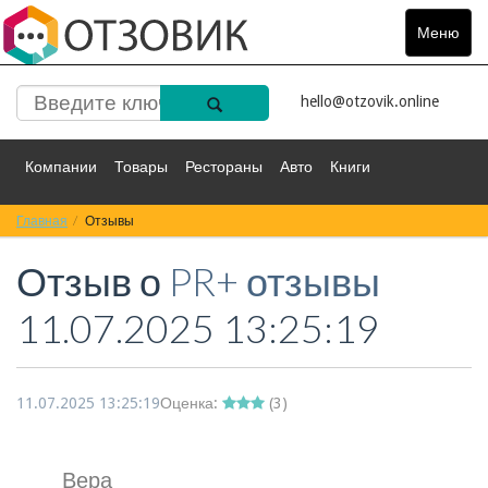
Меню
Toggle
navigat
hello@otzovik.online
Компании
Товары
Рестораны
Авто
Книги
Главная
Спорт
Отзывы
Фильмы
Деньги
Путешествия
Отзыв о
PR+ отзывы
Красота
Здоровье
Остальное
11.07.2025 13:25:19
11.07.2025 13:25:19
Оценка:
(
3
)
Вера