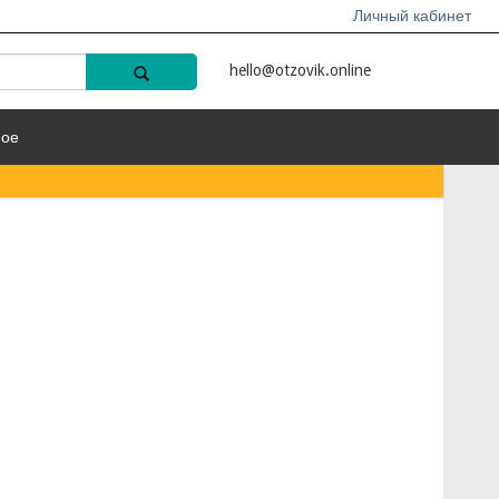
Личный кабинет
hello@otzovik.online
ное