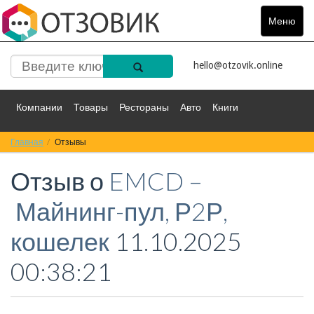
Меню
Toggle
navigat
hello@otzovik.online
Компании
Товары
Рестораны
Авто
Книги
Главная
Спорт
Отзывы
Фильмы
Деньги
Путешествия
Отзыв о
EMCD –
Красота
Здоровье
Остальное
Майнинг-пул, Р2Р,
кошелек
11.10.2025
00:38:21