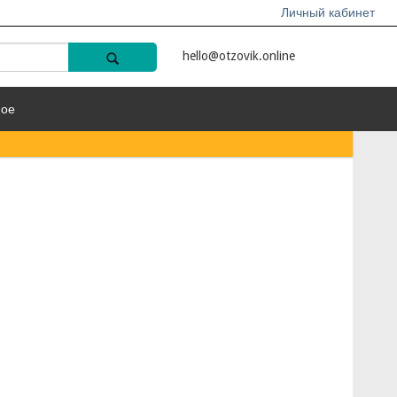
Личный кабинет
hello@otzovik.online
ное