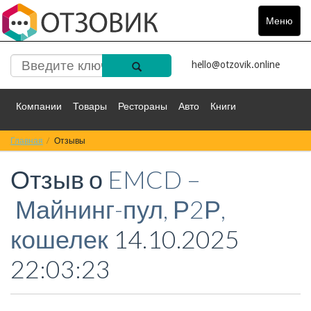
Меню
Toggle
navigat
hello@otzovik.online
Компании
Товары
Рестораны
Авто
Книги
Главная
Спорт
Отзывы
Фильмы
Деньги
Путешествия
Отзыв о
EMCD –
Красота
Здоровье
Остальное
Майнинг-пул, Р2Р,
кошелек
14.10.2025
22:03:23