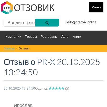
Меню
Toggle
navigat
hello@otzovik.online
Компании
Товары
Рестораны
Авто
Книги
Главная
Спорт
Отзывы
Фильмы
Деньги
Путешествия
Отзыв о
PR-X
20.10.2025
Красота
Здоровье
Остальное
13:24:50
20.10.2025 13:24:50
Оценка:
(
5
)
Ярослав