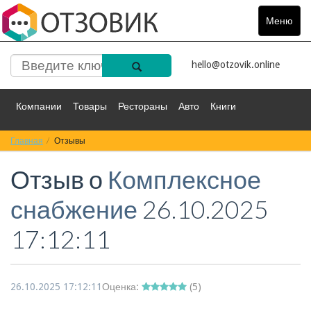
Меню
Toggle
navigat
hello@otzovik.online
Компании
Товары
Рестораны
Авто
Книги
Главная
Спорт
Отзывы
Фильмы
Деньги
Путешествия
Отзыв о
Комплексное
Красота
Здоровье
Остальное
снабжение
26.10.2025
17:12:11
26.10.2025 17:12:11
Оценка:
(
5
)