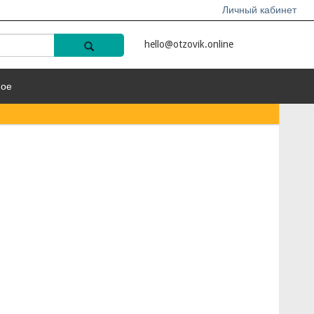
Личный кабинет
hello@otzovik.online
ное