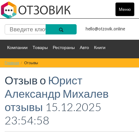
Меню
Toggle
navigat
hello@otzovik.online
Компании
Товары
Рестораны
Авто
Книги
Главная
Спорт
Отзывы
Фильмы
Деньги
Путешествия
Отзыв о
Юрист
Красота
Здоровье
Остальное
Александр Михалев
отзывы
15.12.2025
23:54:58