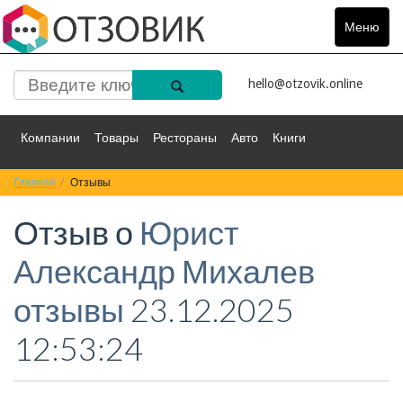
Меню
Toggle
navigat
hello@otzovik.online
Компании
Товары
Рестораны
Авто
Книги
Главная
Спорт
Отзывы
Фильмы
Деньги
Путешествия
Отзыв о
Юрист
Красота
Здоровье
Остальное
Александр Михалев
отзывы
23.12.2025
12:53:24