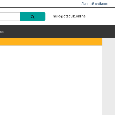
Личный кабинет
hello@otzovik.online
ное