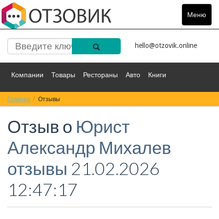
Меню
Toggle
navigat
hello@otzovik.online
Компании
Товары
Рестораны
Авто
Книги
Главная
Спорт
Отзывы
Фильмы
Деньги
Путешествия
Отзыв о
Юрист
Красота
Здоровье
Остальное
Александр Михалев
отзывы
21.02.2026
12:47:17