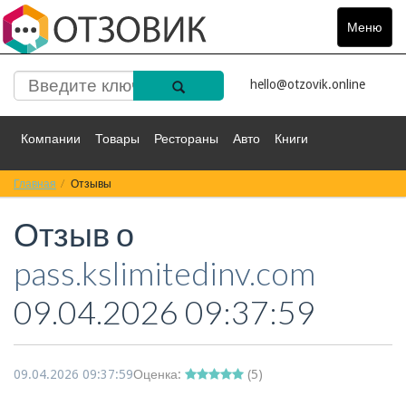
Меню
Toggle
navigat
hello@otzovik.online
Компании
Товары
Рестораны
Авто
Книги
Главная
Спорт
Отзывы
Фильмы
Деньги
Путешествия
Отзыв о
Красота
Здоровье
Остальное
pass.kslimitedinv.com
09.04.2026 09:37:59
09.04.2026 09:37:59
Оценка:
(
5
)