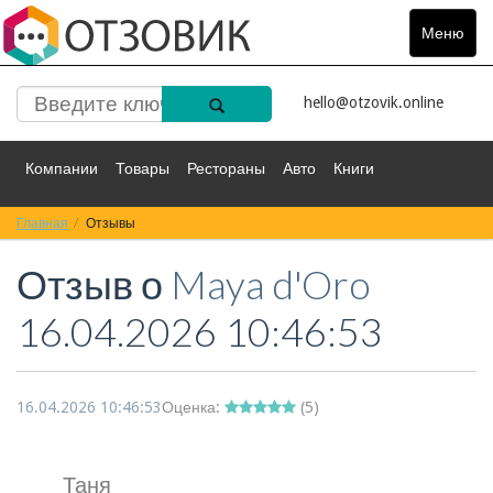
Меню
Toggle
navigat
hello@otzovik.online
Компании
Товары
Рестораны
Авто
Книги
Главная
Спорт
Отзывы
Фильмы
Деньги
Путешествия
Отзыв о
Maya d'Oro
Красота
Здоровье
Остальное
16.04.2026 10:46:53
16.04.2026 10:46:53
Оценка:
(
5
)
Таня