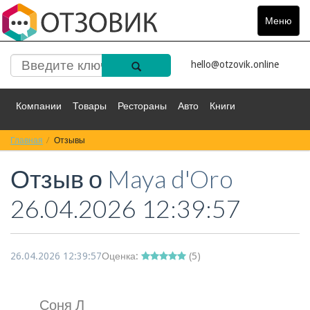
Меню
Toggle
navigat
hello@otzovik.online
Компании
Товары
Рестораны
Авто
Книги
Главная
Спорт
Отзывы
Фильмы
Деньги
Путешествия
Отзыв о
Maya d'Oro
Красота
Здоровье
Остальное
26.04.2026 12:39:57
26.04.2026 12:39:57
Оценка:
(
5
)
Соня Л