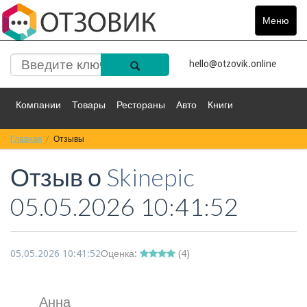
Меню
Toggle
navigat
hello@otzovik.online
Компании
Товары
Рестораны
Авто
Книги
Главная
Спорт
Отзывы
Фильмы
Деньги
Путешествия
Отзыв о
Skinepic
Красота
Здоровье
Остальное
05.05.2026 10:41:52
05.05.2026 10:41:52
Оценка:
(
4
)
Анна