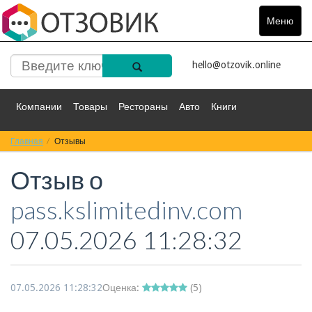
Меню
Toggle
navigat
hello@otzovik.online
Компании
Товары
Рестораны
Авто
Книги
Главная
Спорт
Отзывы
Фильмы
Деньги
Путешествия
Отзыв о
Красота
Здоровье
Остальное
pass.kslimitedinv.com
07.05.2026 11:28:32
07.05.2026 11:28:32
Оценка:
(
5
)