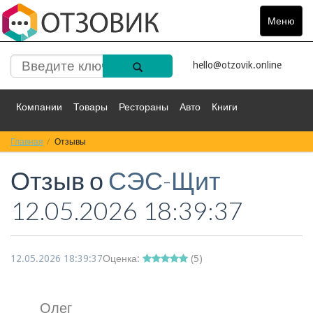
Меню
Toggle
navigat
hello@otzovik.online
Компании
Товары
Рестораны
Авто
Книги
Главная
Спорт
Отзывы
Фильмы
Деньги
Путешествия
Отзыв о
СЭС-Щит
Красота
Здоровье
Остальное
12.05.2026 18:39:37
12.05.2026 18:39:37
Оценка:
(
5
)
Олег