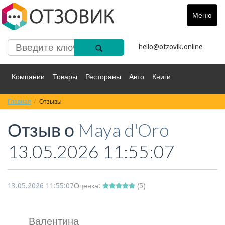
Меню
Toggle
navigat
hello@otzovik.online
Компании
Товары
Рестораны
Авто
Книги
Главная
Спорт
Отзывы
Фильмы
Деньги
Путешествия
Отзыв о
Maya d'Oro
Красота
Здоровье
Остальное
13.05.2026 11:55:07
13.05.2026 11:55:07
Оценка:
(
5
)
Валентина