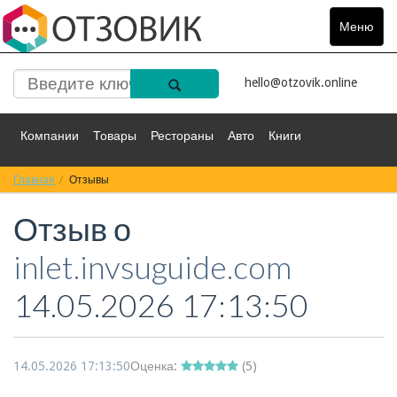
Меню
Toggle
navigat
hello@otzovik.online
Компании
Товары
Рестораны
Авто
Книги
Главная
Спорт
Отзывы
Фильмы
Деньги
Путешествия
Отзыв о
Красота
Здоровье
Остальное
inlet.invsuguide.com
14.05.2026 17:13:50
14.05.2026 17:13:50
Оценка:
(
5
)