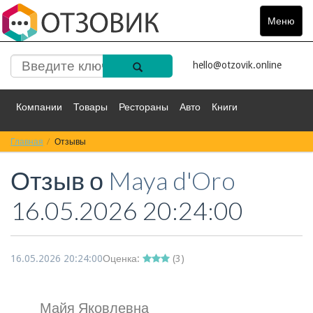
Меню
Toggle
navigat
hello@otzovik.online
Компании
Товары
Рестораны
Авто
Книги
Главная
Спорт
Отзывы
Фильмы
Деньги
Путешествия
Отзыв о
Maya d'Oro
Красота
Здоровье
Остальное
16.05.2026 20:24:00
16.05.2026 20:24:00
Оценка:
(
3
)
Майя Яковлевна