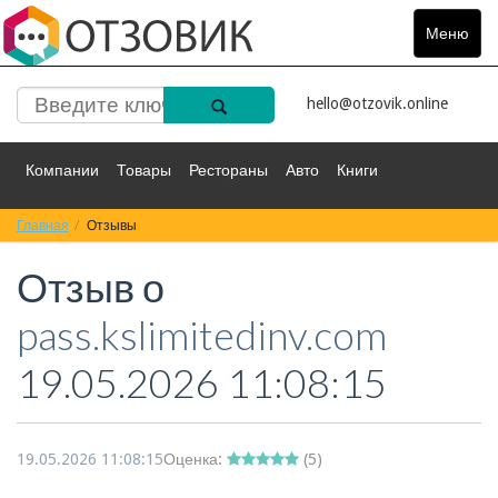
Меню
Toggle
navigat
hello@otzovik.online
Компании
Товары
Рестораны
Авто
Книги
Главная
Спорт
Отзывы
Фильмы
Деньги
Путешествия
Отзыв о
Красота
Здоровье
Остальное
pass.kslimitedinv.com
19.05.2026 11:08:15
19.05.2026 11:08:15
Оценка:
(
5
)