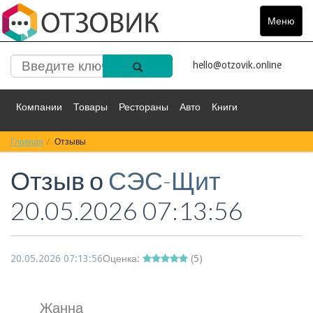
Меню
Toggle
navigat
hello@otzovik.online
Компании
Товары
Рестораны
Авто
Книги
Главная
Спорт
Отзывы
Фильмы
Деньги
Путешествия
Отзыв о
СЭС-Щит
Красота
Здоровье
Остальное
20.05.2026 07:13:56
20.05.2026 07:13:56
Оценка:
(
5
)
Жанна