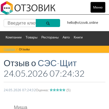
Меню
Toggle
navigat
hello@otzovik.online
Компании
Товары
Рестораны
Авто
Книги
Главная
Спорт
Отзывы
Фильмы
Деньги
Путешествия
Отзыв о
СЭС-Щит
Красота
Здоровье
Остальное
24.05.2026 07:24:32
24.05.2026 07:24:32
Оценка:
(
5
)
Миша