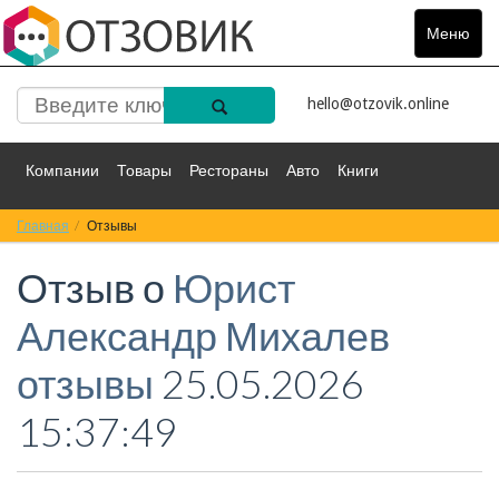
Меню
Toggle
navigat
hello@otzovik.online
Компании
Товары
Рестораны
Авто
Книги
Главная
Спорт
Отзывы
Фильмы
Деньги
Путешествия
Отзыв о
Юрист
Красота
Здоровье
Остальное
Александр Михалев
отзывы
25.05.2026
15:37:49