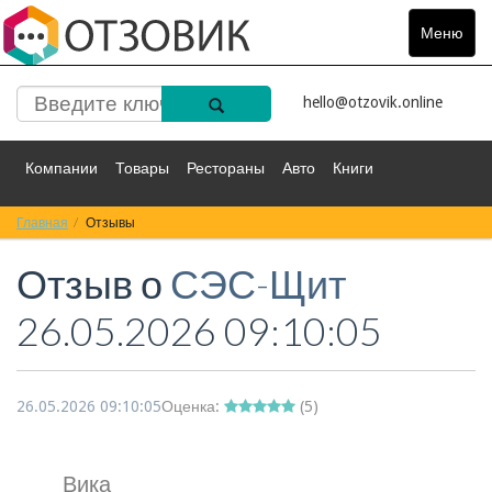
Меню
Toggle
navigat
hello@otzovik.online
Компании
Товары
Рестораны
Авто
Книги
Главная
Спорт
Отзывы
Фильмы
Деньги
Путешествия
Отзыв о
СЭС-Щит
Красота
Здоровье
Остальное
26.05.2026 09:10:05
26.05.2026 09:10:05
Оценка:
(
5
)
Вика