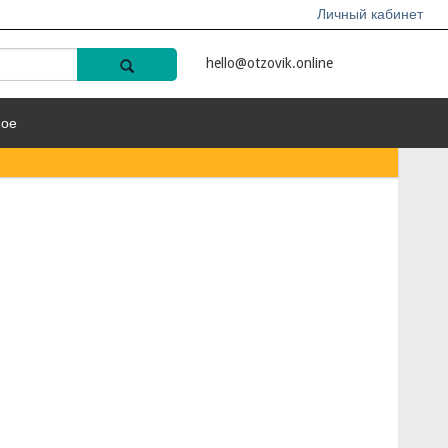
Личный кабинет
hello@otzovik.online
ное