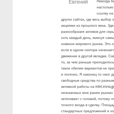
Евгений
Никогда б
настолько
ссылку на 
других сайтах, где весь выбор
акциями из прошлого века. Зде
разнообразия активов для сер
хоть каждый день, миксуя самы
новинок мирового рынка. Это 
если в одном секторе начинае
движение в другой вкладке. Сай
то, за чем раньше приходилось
такое обилие вариантов не пр
и логично. Я наконец-то смог 
свободные средства по разным 
активной работы на inlet.invs
незнакомых мне ранее рынках 
затягивает с головой, потому 
точного входа в сделку. Площа
стандартных предложений и хо