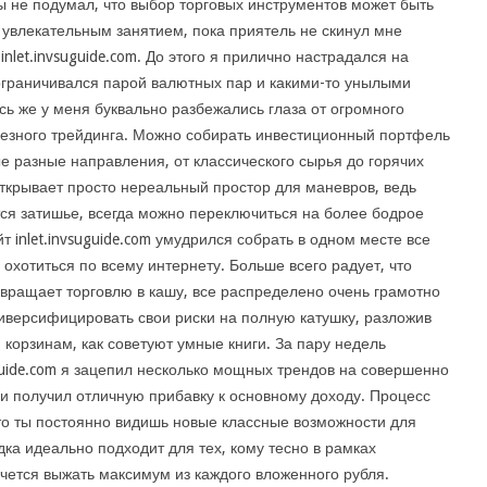
ы не подумал, что выбор торговых инструментов может быть
 увлекательным занятием, пока приятель не скинул мне
inlet.invsuguide.com. До этого я прилично настрадался на
 ограничивался парой валютных пар и какими-то унылыми
сь же у меня буквально разбежались глаза от огромного
ьезного трейдинга. Можно собирать инвестиционный портфель
е разные направления, от классического сырья до горячих
открывает просто нереальный простор для маневров, ведь
тся затишье, всегда можно переключиться на более бодрое
т inlet.invsuguide.com умудрился собрать в одном месте все
 охотиться по всему интернету. Больше всего радует, что
евращает торговлю в кашу, все распределено очень грамотно
диверсифицировать свои риски на полную катушку, разложив
корзинам, как советуют умные книги. За пару недель
uguide.com я зацепил несколько мощных трендов на совершенно
и получил отличную прибавку к основному доходу. Процесс
что ты постоянно видишь новые классные возможности для
дка идеально подходит для тех, кому тесно в рамках
чется выжать максимум из каждого вложенного рубля.