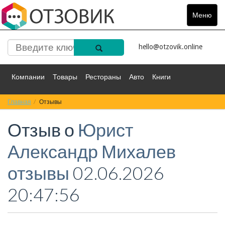
Меню
Toggle
navigat
hello@otzovik.online
Компании
Товары
Рестораны
Авто
Книги
Главная
Спорт
Отзывы
Фильмы
Деньги
Путешествия
Отзыв о
Юрист
Красота
Здоровье
Остальное
Александр Михалев
отзывы
02.06.2026
20:47:56