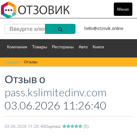
Меню
Toggle
navigat
hello@otzovik.online
Компании
Товары
Рестораны
Авто
Книги
Главная
Спорт
Отзывы
Фильмы
Деньги
Путешествия
Отзыв о
Красота
Здоровье
Остальное
pass.kslimitedinv.com
03.06.2026 11:26:40
03.06.2026 11:26:40
Оценка:
(
5
)