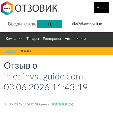
Меню
Toggle
navigat
hello@otzovik.online
Компании
Товары
Рестораны
Авто
Книги
Главная
Спорт
Отзывы
Фильмы
Деньги
Путешествия
Отзыв о
Красота
Здоровье
Остальное
inlet.invsuguide.com
03.06.2026 11:43:19
03.06.2026 11:43:19
Оценка:
(
5
)