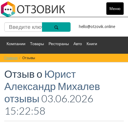
Меню
Toggle
navigat
hello@otzovik.online
Компании
Товары
Рестораны
Авто
Книги
Главная
Спорт
Отзывы
Фильмы
Деньги
Путешествия
Отзыв о
Юрист
Красота
Здоровье
Остальное
Александр Михалев
отзывы
03.06.2026
15:22:58