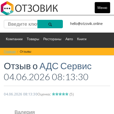
Меню
Toggle
navigat
hello@otzovik.online
Компании
Товары
Рестораны
Авто
Книги
Главная
Спорт
Отзывы
Фильмы
Деньги
Путешествия
Отзыв о
АДС Сервис
Красота
Здоровье
Остальное
04.06.2026 08:13:30
04.06.2026 08:13:30
Оценка:
(
5
)
Валерия