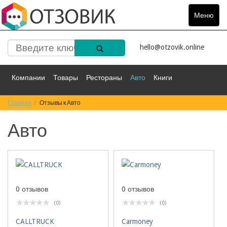
Меню
Toggle
navigat
hello@otzovik.online
Компании
Товары
Рестораны
Авто
Книги
Главная
Спорт
Отзывы к Авто
Фильмы
Деньги
Путешествия
Авто
Красота
Здоровье
Остальное
0 отзывов
0 отзывов
(0)
(0)
CALLTRUCK
Carmoney