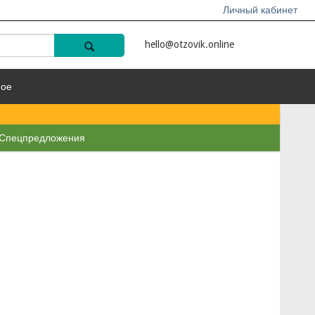
Личный кабинет
hello@otzovik.online
ное
Спецпредложения