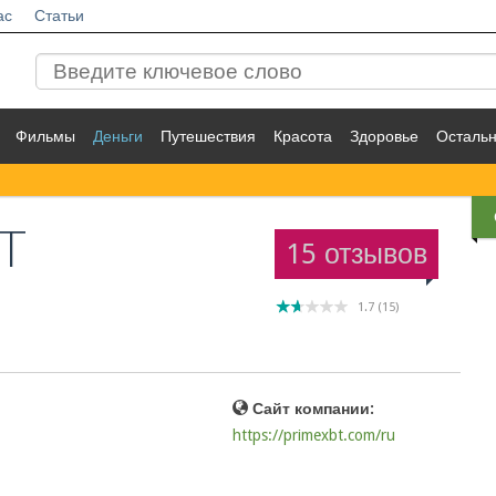
ас
Статьи
Фильмы
Деньги
Путешествия
Красота
Здоровье
Осталь
T
15 отзывов
1.7
(
15
)
Сайт компании:
https://primexbt.com/ru