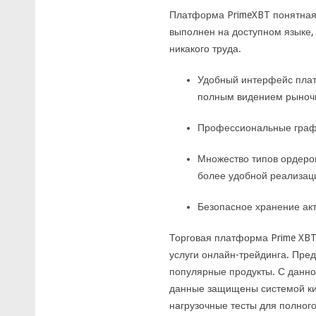
Платформа PrimeXBT понятная
выполнен на доступном языке,
никакого труда.
Удобный интерфейс плат
полным видением рыноч
Профессиональные графи
Множество типов ордеро
более удобной реализаци
Безопасное хранение акт
Торговая платформа Prime XBT
услуги онлайн-трейдинга. Пре
популярные продукты. С данно
данные защищены системой ки
нагрузочные тесты для полног