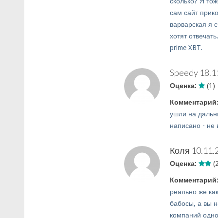
сколько? Я тож
сам сайт прико
варварская я 
хотят отвечать
prime XBT.
Speedy
18.1
Оценка:
(1)
Комментарий
ушли на дальни
написано - не 
Коля
10.11.
Оценка:
(2
Комментарий
реально же как
бабосы, а вы 
компаний одно