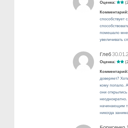
Оценка:
(2
Комментарий
способствует с
способствовать
помешало мне!
увеличивать с
Глеб
30.01.
Оценка:
(2
Комментарий
доверяет? Хоть
кому попало. 
они открылись
неоднократно. 
начинающим тре
никогда заним
Борисенко