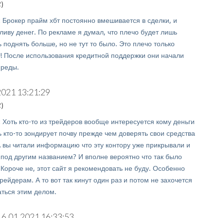
)
:
Брокер прайм хбт постоянно вмешивается в сделки, и
ливу денег. По рекламе я думал, что плечо будет лишь
 поднять больше, но не тут то было. Это плечо только
 После использования кредитной поддержки они начали
преды.
2021 13:21:29
)
:
Хоть кто-то из трейдеров вообще интересуется кому деньги
 кто-то зондирует почву прежде чем доверять свои средства
А вы читали информацию что эту контору уже прикрывали и
 под другим названием? И вполне вероятно что так было
Короче не, этот сайт я рекомендовать не буду. Особенно
йдерам. А то вот так кинут один раз и потом не захочется
аться этим делом.
16.01.2021 16:33:53