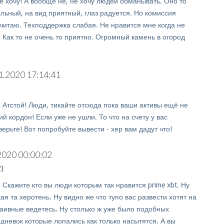
е хочу! А вообще не, не хочу людей обманывать. Оно то
льный, на вид приятный, глаз радуется. Но комиссия
считаю. Техподдержка слабая. Не нравится мне когда не
. Как то не очень то приятно. Огромный камень в огород
1.2020 17:14:41
:
Атстой! Люди, тикайте отсюда пока ваши активы ещё не
й кордон! Если уже не ушли. То что на счету у вас
верьте! Вот попробуйте вывести - хер вам дадут что!
2020 00:00:02
)
:
Скажите кто вы люди которым так нравится prime xbt. Ну
ая та херотень. Ну видно же что тупо вас развести хотят на
наивные ведетесь. Ну столько ж уже было подобных
дневок которые лопались как только насытятся. А вы