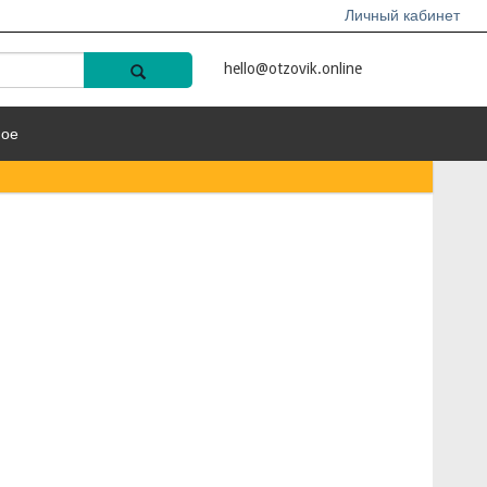
Личный кабинет
hello@otzovik.online
ное