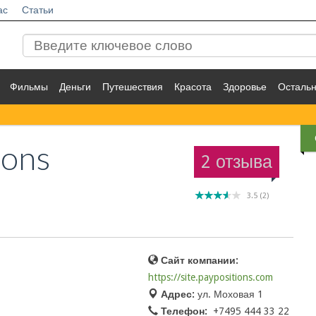
ас
Статьи
Фильмы
Деньги
Путешествия
Красота
Здоровье
Осталь
ions
2 отзыва
3.5
(
2
)
Сайт компании:
https://site.paypositions.com
Адрес:
ул. Моховая 1
Телефон:
+7495 444 33 22