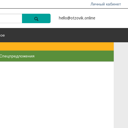
Личный кабинет
hello@otzovik.online
ное
Спецпредложения